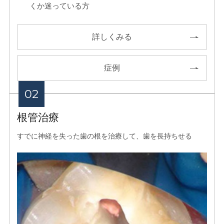
くか迷っている方
詳しくみる
症例
根管治療
すでに神経を失った⻭の根を治療して、⻭を⻑持ちせる