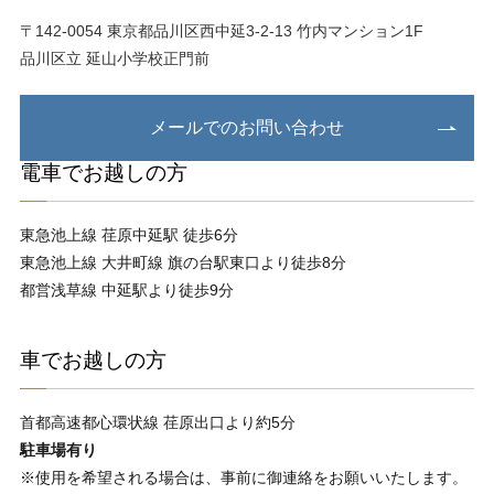
〒142-0054 東京都品川区⻄中延3-2-13 ⽵内マンション1F
品川区立 延山小学校正門前
メールでのお問い合わせ
電⾞でお越しの⽅
東急池上線 荏原中延駅 徒歩6分
東急池上線 ⼤井町線 旗の台駅東⼝より徒歩8分
都営浅草線 中延駅より徒歩9分
⾞でお越しの⽅
⾸都⾼速都⼼環状線 荏原出⼝より約5分
駐⾞場有り
※使⽤を希望される場合は、事前に御連絡をお願いいたします。