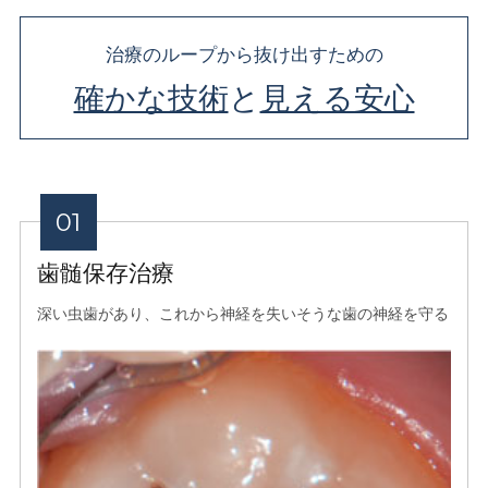
治療のループから抜け出すための
確かな技術
と
見える安心
⻭髄保存治療
深い⾍⻭があり、これから神経を失いそうな⻭の神経を守る