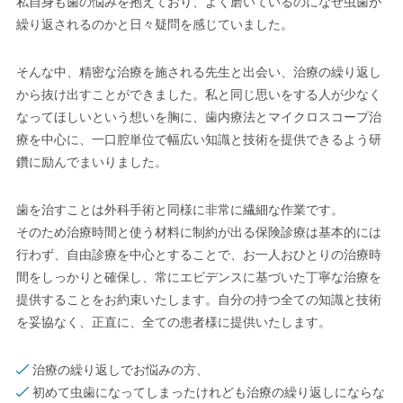
私⾃⾝も⻭の悩みを抱えており、よく磨いているのになぜ⾍⻭が
繰り返されるのかと⽇々疑問を感じていました。
そんな中、精密な治療を施される先⽣と出会い、治療の繰り返し
から抜け出すことができました。私と同じ思いをする⼈が少なく
なってほしいという想いを胸に、⻭内療法とマイクロスコープ治
療を中⼼に、⼀⼝腔単位で幅広い知識と技術を提供できるよう研
鑽に励んでまいりました。
⻭を治すことは外科⼿術と同様に⾮常に繊細な作業です。
そのため治療時間と使う材料に制約が出る保険診療は基本的には
⾏わず、⾃由診療を中⼼とすることで、お⼀⼈おひとりの治療時
間をしっかりと確保し、常にエビデンスに基づいた丁寧な治療を
提供することをお約束いたします。⾃分の持つ全ての知識と技術
を妥協なく、正直に、全ての患者様に提供いたします。
治療の繰り返しでお悩みの⽅、
初めて⾍⻭になってしまったけれども治療の繰り返しにならな