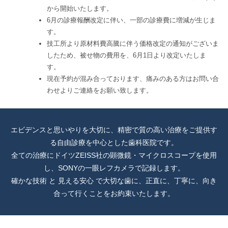
から開始いたします。
6月の診療報酬改定に伴い、一部の診療費に増減が生じま
す。
技工所より原材料費高騰に伴う価格改定の通知がございま
したため、被せ物の費用を、6月1日より改定いたしま
す。
現在予約が混み合っております、痛みのある方はお問い合
わせよりご連絡をお願い致します。
エビデンスと思いやりを⼤切に、精密で質の⾼い治療をご提供す
る⾃由診療を中⼼とした⻭科医院です。
全ての治療にドイツZEISS社の顕微鏡・マイクロスコープを使⽤
し、SONYの⼀眼レフカメラで記録します。
確かな技術 と ⾒える安⼼ で⼤切な⻭に、正直に、丁寧に、向き
合って⾏くことをお約束いたします。