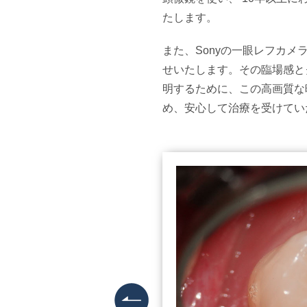
たします。
また、Sonyの一眼レフカ
せいたします。その臨場感と
明するために、この高画質な
め、安心して治療を受けてい
天然の歯と、同じ形になること
を目指します。
治療
マイクロスコープ
前 /
フロスが気持ちよく通り、
治療
汚れがたまりにくい、清掃