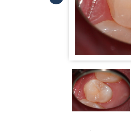
性の高い歯を作ることを常
後
に心がけることができま
す。